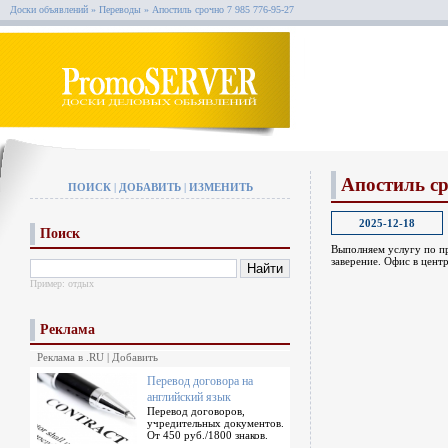
Доски объявлений
»
Переводы
»
Апостиль срочно 7 985 776-95-27
Апостиль ср
ПОИСК
|
ДОБАВИТЬ
|
ИЗМЕНИТЬ
2025-12-18
Поиск
Выполняем услугу по пр
заверение. Офис в цент
Пример:
отдых
Реклама
Реклама в .RU
|
Добавить
Перевод договора на
английский язык
Перевод договоров,
учредительных документов.
От 450 руб./1800 знаков.