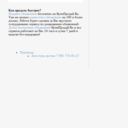
Как продать быстрее?
Подайте объявление
бесплатно на КупиПродай.Ru.
Там же можно
разместить объявление
на 100 и более
досках. Работа будет сделана за Вас вручную
сотрудниками сервиса по размещению объявлений.
Доска бесплатных объявлений
КупиПродай.Ru и все
сервисы работают на Вас 24 часа в сутки 7 дней в
неделю без перерывов!
Переводы
Апостиль срочно 7 985 776-95-27