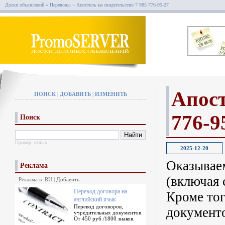
Доски объявлений
»
Переводы
»
Апостиль на свидетельство 7 985 776-95-27
Апост
ПОИСК
|
ДОБАВИТЬ
|
ИЗМЕНИТЬ
776-9
Поиск
Пример:
отдых
2025-12-20
Оказывае
Реклама
(включая 
Реклама в .RU
|
Добавить
Перевод договора на
Кроме тог
английский язык
Перевод договоров,
документо
учредительных документов.
От 450 руб./1800 знаков.