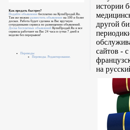
истории б
Как продать быстрее?
медицинск
Подайте объявление
бесплатно на КупиПродай.Ru.
Там же можно
разместить объявление
на 100 и более
досках. Работа будет сделана за Вас вручную
другой би
сотрудниками сервиса по размещению объявлений.
Доска бесплатных объявлений
КупиПродай.Ru и все
периодики
сервисы работают на Вас 24 часа в сутки 7 дней в
неделю без перерывов!
обслужива
сайтов - 
Переводы
Переводы. Редактирование.
французск
на русски