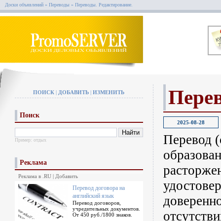
Доски объявлений
»
Переводы
»
Переводы. Редактирование.
Перев
ПОИСК
|
ДОБАВИТЬ
|
ИЗМЕНИТЬ
Поиск
2025-08-28
Перевод (
Пример:
отдых
образован
Реклама
расторжен
Реклама в .RU
|
Добавить
удостовер
Перевод договора на
английский язык
доверенно
Перевод договоров,
учредительных документов.
отсутстви
От 450 руб./1800 знаков.