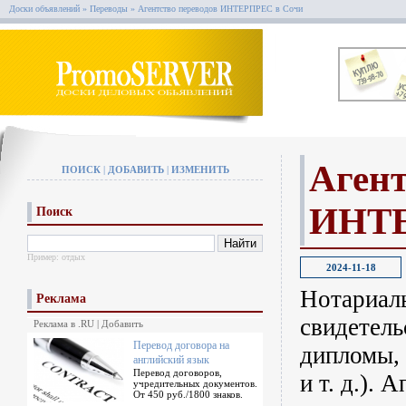
Доски объявлений
»
Переводы
»
Агентство переводов ИНТЕРПРЕС в Сочи
Агент
ПОИСК
|
ДОБАВИТЬ
|
ИЗМЕНИТЬ
ИНТЕ
Поиск
Пример:
отдых
2024-11-18
Нотариаль
Реклама
свидетель
Реклама в .RU
|
Добавить
Перевод договора на
дипломы, 
английский язык
Перевод договоров,
и т. д.). 
учредительных документов.
От 450 руб./1800 знаков.