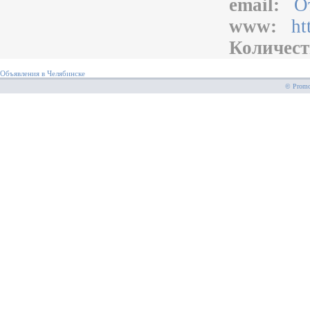
email:
О
www:
ht
Количест
Объявления в Челябинске
© PromoS