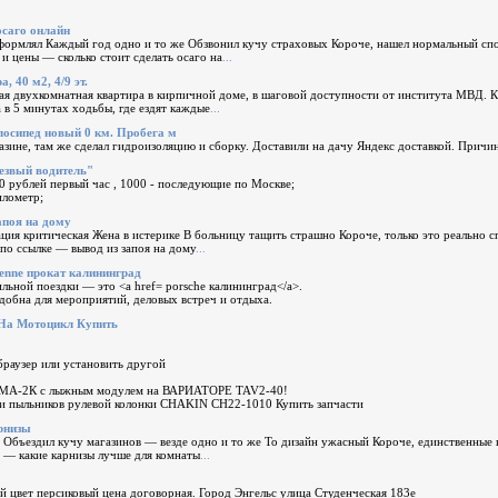
саго онлайн
ормлял Каждый год одно и то же Обзвонил кучу страховых Короче, нашел нормальный спо
 и цены — сколько стоит сделать осаго на
...
а, 40 м2, 4/9 эт.
ая двухкомнатная квартира в кирпичной доме, в шаговой доступности от института МВД. К
а в 5 минутах ходьбы, где ездят каждые
...
лосипед новый 0 км. Пробега м
зине, там же сделал гидроизоляцию и сборку. Доставили на дачу Яндекс доставкой. Причин
езвый водитель"
0 рублей первый час , 1000 - последующие по Москве;
лометр;
апоя на дому
ия критическая Жена в истерике В больницу тащить страшно Короче, только это реально сп
 по ссылке — вывод из запоя на дому
...
yenne прокат калининград
льной поездки — это <a href= porsche калининград</a>.
добна для мероприятий, деловых встреч и отдыха.
На Мотоцикл Купить
браузер или установить другой
МА-2К с лыжным модулем на ВАРИАТОРЕ TAV2-40!
и пыльников рулевой колонки CHAKIN CH22-1010 Купить запчасти
рнизы
Объездил кучу магазинов — везде одно и то же То дизайн ужасный Короче, единственные к
 — какие карнизы лучше для комнаты
...
й цвет персиковый цена договорная. Город Энгельс улица Студенческая 183е