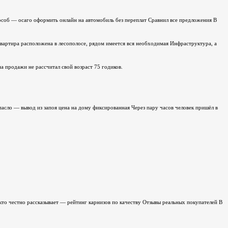
соб — осаго оформить онлайн на автомобиль без переплат Сравнил все предложения В
вартира расположена в лесополосе, рядом имеется вся необходимая Инфраструктура, а
а продажи не рассчитал свой возраст 75 годиков.
асло — вывод из запоя цена на дому фиксированная Через пару часов человек пришёл в
то честно рассказывает — рейтинг карнизов по качеству Отзывы реальных покупателей В