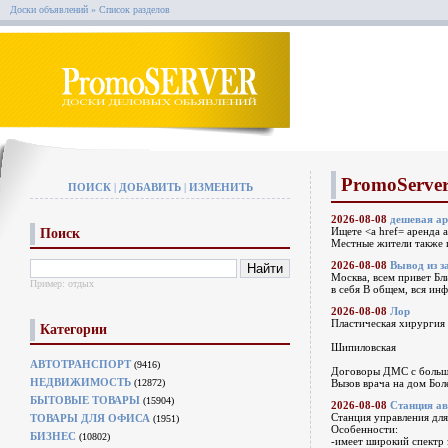
Доски объявлений
» Список разделов
PromoServer
ПОИСК
|
ДОБАВИТЬ
|
ИЗМЕНИТЬ
2026-08-08
дешевая ар
Ищете <a href= аренда 
Поиск
Местные жители также и
2026-08-08
Вывод из з
Москва, всем привет Бл
Пример:
отдых
в себя В общем, вся ин
2026-08-08
Лор
Пластическая хирургия
Категории
Шипиловская
АВТОТРАНСПОРТ
(9416)
Договоры ДМС с больш
НЕДВИЖИМОСТЬ
(12872)
Вызов врача на дом Бол
БЫТОВЫЕ ТОВАРЫ
(15904)
2026-08-08
Станция ав
Станция управления для
ТОВАРЫ ДЛЯ ОФИСА
(1951)
Особенности:
БИЗНЕС
(10802)
-имеет широкий спектр 