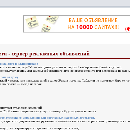
.ru - сервер рекламных объявлений
енда авто в калининграде
авто в калининграде</a> — выгодные условия и широкий выбор автомобилей ждут вас.
спользуют аренду для замены собственного авто во время ремонта или для редких поездок.
апоя на дому
изкий человек уже несколько дней в запое Жена в истерике Таблетки не помогают Короче, то
фа по ссылке — вывод из запоя
...
инством страховых компаний
ее 2500 самых современных услуг и методик Круглосуточная запись
томатического управления для погружных насосных агрегатов.
 дискретного управления погружными и сетевыми насосными агрегатами производится и эк
защит, что гарантирует сохранность электродвигателей;