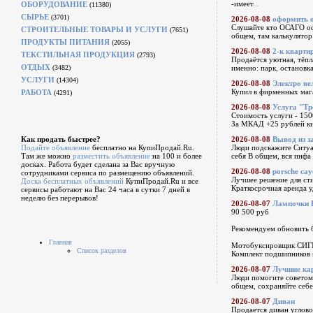
-имеет
...
ОБОРУДОВАНИЕ
(11380)
СЫРЬЕ
(3701)
2026-08-08
оформить о
Слушайте кто ОСАГО оф
СТРОИТЕЛЬНЫЕ ТОВАРЫ И УСЛУГИ
(7651)
общем, там калькулятор
ПРОДУКТЫ ПИТАНИЯ
(2055)
2026-08-08
2-к квартир
ТЕКСТИЛЬНАЯ ПРОДУКЦИЯ
(2793)
Продаётся уютная, тёпл
ОТДЫХ
(3482)
именно: парк, остановк
УСЛУГИ
(14304)
2026-08-08
Электро ве
Купил в фирменных мага
РАБОТА
(4291)
2026-08-08
Услуга "Тр
Стоимость услуги - 150
За МКАД +25 рублей ки
Как продать быстрее?
2026-08-08
Вывод из з
Подайте объявление
бесплатно на КупиПродай.Ru.
Люди подскажите Ситуац
Там же можно
разместить объявление
на 100 и более
себя В общем, вся инфа
досках. Работа будет сделана за Вас вручную
2026-08-08
porsche ca
сотрудниками сервиса по размещению объявлений.
Лучшее решение для сти
Доска бесплатных объявлений
КупиПродай.Ru и все
Краткосрочная аренда у
сервисы работают на Вас 24 часа в сутки 7 дней в
неделю без перерывов!
2026-08-07
Лампочки 
90 500 руб
Рекомендуем обновить 
Главная
Мотобуксировщик СИГ
Список разделов
Комплект подшипников 
2026-08-07
Лучшие ка
Люди помогите советом 
общем, сохраняйте себе
2026-08-07
Диван
Продается диван углово